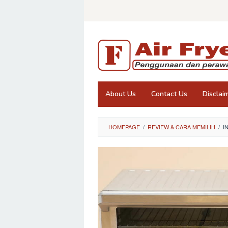
Skip
to
content
About Us
Contact Us
Disclai
HOMEPAGE
/
REVIEW & CARA MEMILIH
/
I