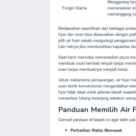
Menggoreng tan
Fungsi Utama
memanaskan si
memanggang ca
Berdasarkan spesifikasi dari berbagai produ
fryer dan oven bisa disesuaikan dengan pref
pilih air fryer sebab mengurangi penggun
Lain halnya jika membutuhkan kapasitas be
Saat kami mencoba memanaskan pizza sisa 
membuat
crust
kembali renyah tanpa membuat
oven tanpa membuatnya menjadi keras.
Untuk mekanisme pemasangan, air fryer 
oven listrik konvensional mengandalkan ele
fryer tidak ideal untuk adonan basah (seper
menembus lubang keranjang sebelum semp
Panduan Memilih Air 
Cermati panduan di bawah ini agar lebih ya
Perhatikan Waktu Memasak