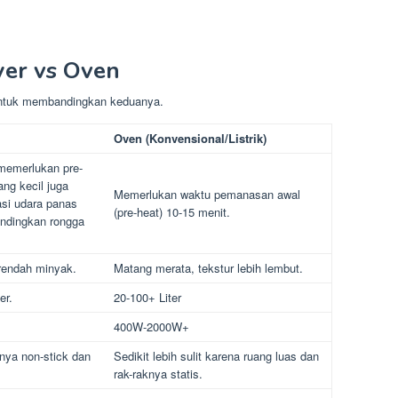
yer vs Oven
untuk membandingkan keduanya.
Oven (Konvensional/Listrik)
memerlukan pre-
ang kecil juga
Memerlukan waktu pemanasan awal
si udara panas
(pre-heat) 10-15 menit.
bandingkan rongga
endah minyak.
Matang merata, tekstur lebih lembut.
er.
20-100+ Liter
400W-2000W+
nya non-stick dan
Sedikit lebih sulit karena ruang luas dan
rak-raknya statis.