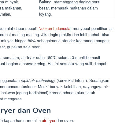
pa minyak,
Baking, memanggang daging porsi
sa makanan,
besar, memasak makanan dalam
milan.
loyang.
sen alat dapur seperti
Neozen Indonesia
, menyebut pemilihan air
erensi masing-masing. Jika ingin praktis dan lebih sehat, bisa
aan minyak hingga 80% sebagaimana standar keamanan pangan.
sar, gunakan saja oven.
semalam, air fryer suhu 180°C selama 3 menit berhasil
 bagian atasnya kering. Hal ini sesuatu yang sulit dicapai
menggunakan
rapid air technology
(konveksi intens). Sedangkan
men panas stasioner. Meski banyak kelebihan, sayangnya air
ti bakwan jagung tradisional) karena adonan akan jatuh
at mengeras.
Fryer dan Oven
kin kapan harus memilih
air fryer
dan oven.