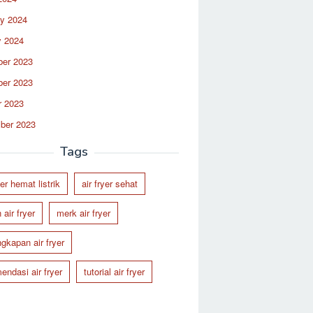
ry 2024
y 2024
er 2023
er 2023
r 2023
ber 2023
Tags
yer hemat listrik
air fryer sehat
 air fryer
merk air fryer
ngkapan air fryer
endasi air fryer
tutorial air fryer