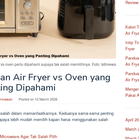
Review
Kalori 
Air Fry
Intip T
Fryer
Pandua
Air Fry
er vs oven perlu dipahami supaya tak salah memilihnya. Foto: Istimewa
Pandua
gan Air Fryer vs Oven yang
Air Fry
ing Dipahami
Mengena
Pakai A
ermawan
Posted on
12 March 2026
tak salah dalam memanfaatkannya. Keduanya sama-sama penting
upaya lebih mudah memilih kapan harus menggunakan salah
April 2
March 
 Microwave Agar Tak Salah Pilih
March 