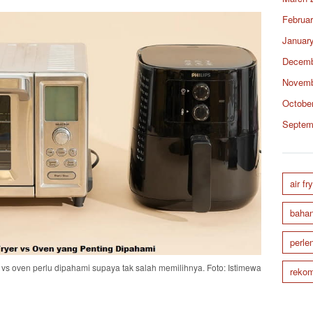
Februa
Januar
Decemb
Novemb
Octobe
Septem
air fr
bahan
perle
er vs oven perlu dipahami supaya tak salah memilihnya. Foto: Istimewa
rekom