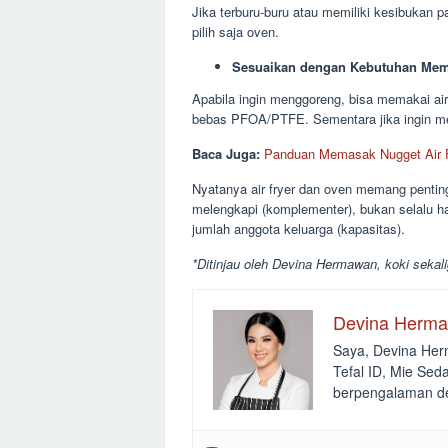
Jika terburu-buru atau memiliki kesibukan p
pilih saja oven.
Sesuaikan dengan Kebutuhan Me
Apabila ingin menggoreng, bisa memakai air 
bebas PFOA/PTFE. Sementara jika ingin me
Baca Juga:
Panduan Memasak Nugget Air F
Nyatanya air fryer dan oven memang pentin
melengkapi (komplementer), bukan selalu har
jumlah anggota keluarga (kapasitas).
*Ditinjau oleh Devina Hermawan,
koki sekal
Devina Herm
Saya, Devina Herm
Tefal ID, Mie Se
berpengalaman d