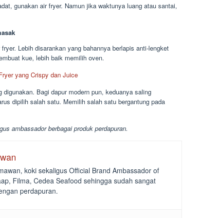
adat, gunakan air fryer. Namun jika waktunya luang atau santai,
masak
fryer. Lebih disarankan yang bahannya berlapis anti-lengket
mbuat kue, lebih baik memilih oven.
ryer yang Crispy dan Juice
g digunakan. Bagi dapur modern pun, keduanya saling
us dipilih salah satu. Memilih salah satu bergantung pada
igus ambassador berbagai produk perdapuran.
awan
awan, koki sekaligus Official Brand Ambassador of
daap, Filma, Cedea Seafood sehingga sudah sangat
engan perdapuran.